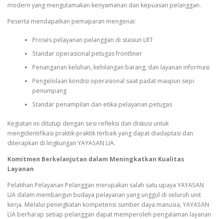
modern yang mengutamakan kenyamanan dan kepuasan pelanggan.
Peserta mendapatkan pemaparan mengenai:
Proses pelayanan pelanggan di stasiun LRT
Standar operasional petugas frontliner
Penanganan keluhan, kehilangan barang, dan layanan informasi
Pengelolaan kondisi operasional saat padat maupun sepi
penumpang
Standar penampilan dan etika pelayanan petugas
Kegiatan ini ditutup dengan sesi refleksi dan diskusi untuk
mengidentifikasi praktik-praktik terbaik yang dapat diadaptasi dan
diterapkan di lingkungan YAYASAN LIA.
Komitmen Berkelanjutan dalam Meningkatkan Kualitas
Layanan
Pelatihan Pelayanan Pelanggan merupakan salah satu upaya YAYASAN
LIA dalam membangun budaya pelayanan yang unggul di seluruh unit
kerja. Melalui peningkatan kompetensi sumber daya manusia, YAYASAN
LIA berharap setiap pelanggan dapat memperoleh pengalaman layanan