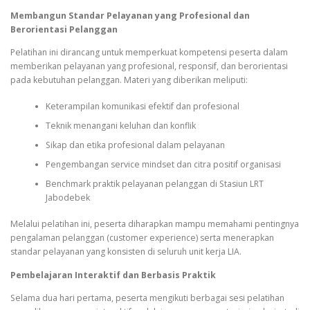
Membangun Standar Pelayanan yang Profesional dan
Berorientasi Pelanggan
Pelatihan ini dirancang untuk memperkuat kompetensi peserta dalam
memberikan pelayanan yang profesional, responsif, dan berorientasi
pada kebutuhan pelanggan. Materi yang diberikan meliputi:
Keterampilan komunikasi efektif dan profesional
Teknik menangani keluhan dan konflik
Sikap dan etika profesional dalam pelayanan
Pengembangan service mindset dan citra positif organisasi
Benchmark praktik pelayanan pelanggan di Stasiun LRT
Jabodebek
Melalui pelatihan ini, peserta diharapkan mampu memahami pentingnya
pengalaman pelanggan (customer experience) serta menerapkan
standar pelayanan yang konsisten di seluruh unit kerja LIA.
Pembelajaran Interaktif dan Berbasis Praktik
Selama dua hari pertama, peserta mengikuti berbagai sesi pelatihan