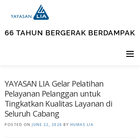
66 TAHUN BERGERAK BERDAMPAK
Menu
BERANDA
TENTANG KAMI
UNIT KEGIATAN
YAYASAN LIA Gelar Pelatihan
Pelayanan Pelanggan untuk
Tingkatkan Kualitas Layanan di
GALLERY
BERITA
KONTAK
Seluruh Cabang
POSTED ON
JUNE 22, 2026
BY
HUMAS LIA