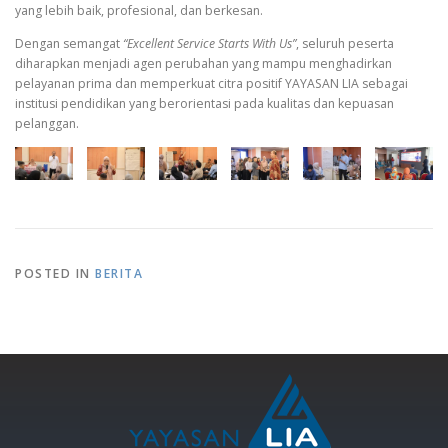
yang lebih baik, profesional, dan berkesan.
Dengan semangat
“Excellent Service Starts With Us”
, seluruh peserta
diharapkan menjadi agen perubahan yang mampu menghadirkan
pelayanan prima dan memperkuat citra positif YAYASAN LIA sebagai
institusi pendidikan yang berorientasi pada kualitas dan kepuasan
pelanggan.
POSTED IN
BERITA