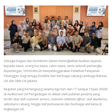
Sebagai bagian dari komitmen dalam meningkatkan kualitas layanan
kepada siswa, orang tua siswa, calon siswa, serta seluruh pemangku
kepentingan, YAYASAN LIA menyelenggarakan Pelatihan Pelayanan
Pelanggan bagi tenaga
frontline
dari berbagai cabang Lembaga Bahasa
LIA dan SMA LIA Jakarta.
Kegiatan yang berlangsung selama tiga hari dari 17 sampai 19 Juni 20206
di Auditorium LIA Pengadegan ini diikuti oleh puluhan peserta yang
terdiri atas staf
customer service
,
customer relations office
r, staf akademis,
sekretaris cabang, hingga staf pemasaran dari berbagai unit kerja di
lingkungan LIA.