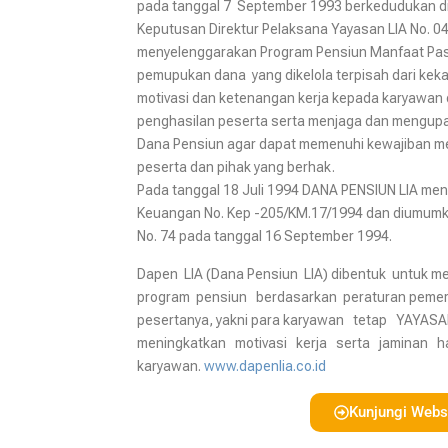
pada tanggal 7 September 1993 berkedudukan di
Keputusan Direktur Pelaksana Yayasan LIA No. 04
menyelenggarakan Program Pensiun Manfaat Past
pemupukan dana yang dikelola terpisah dari kek
motivasi dan ketenangan kerja kepada karyawa
penghasilan peserta serta menjaga dan mengupa
Dana Pensiun agar dapat memenuhi kewajiban m
peserta dan pihak yang berhak.
Pada tanggal 18 Juli 1994 DANA PENSIUN LIA me
Keuangan No. Kep -205/KM.17/1994 dan diumumka
No. 74 pada tanggal 16 September 1994.
Dapen LIA (Dana Pensiun LIA) dibentuk untuk m
program pensiun berdasarkan peraturan pemeri
pesertanya, yakni para karyawan tetap YAYASA
meningkatkan motivasi kerja serta jaminan h
karyawan.
www.dapenlia.co.id
Kunjungi Webs