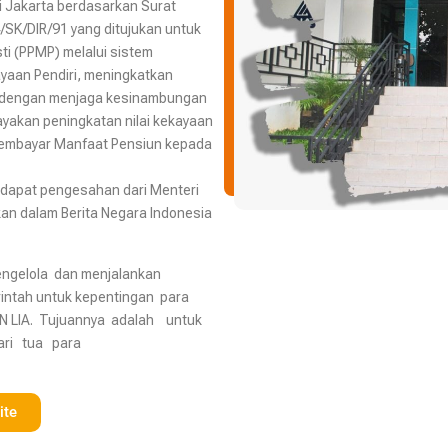
 Jakarta berdasarkan Surat
/SK/DIR/91 yang ditujukan untuk
i (PPMP) melalui sistem
ayaan Pendiri, meningkatkan
n dengan menjaga kesinambungan
yakan peningkatan nilai kekayaan
embayar Manfaat Pensiun kepada
ndapat pengesahan dari Menteri
n dalam Berita Negara Indonesia
engelola dan menjalankan
ntah untuk kepentingan para
N LIA. Tujuannya adalah untuk
ari tua para
ite