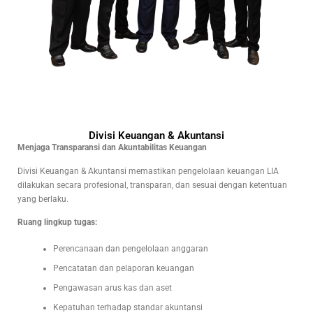
Divisi Keuangan & Akuntansi
Menjaga Transparansi dan Akuntabilitas Keuangan
Divisi Keuangan & Akuntansi memastikan pengelolaan keuangan LIA
dilakukan secara profesional, transparan, dan sesuai dengan ketentuan
yang berlaku.
Ruang lingkup tugas:
Perencanaan dan pengelolaan anggaran
Pencatatan dan pelaporan keuangan
Pengawasan arus kas dan aset
Kepatuhan terhadap standar akuntansi