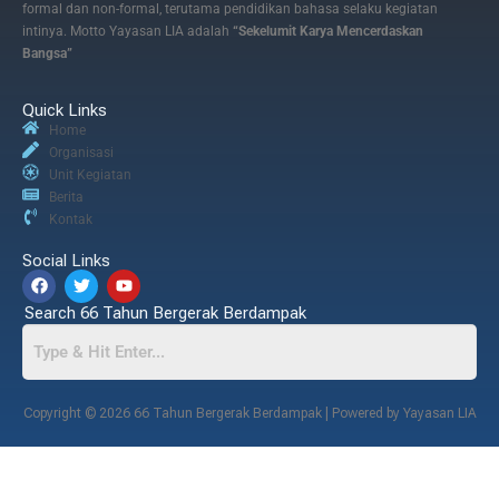
formal dan non-formal, terutama pendidikan bahasa selaku kegiatan
intinya. Motto Yayasan LIA adalah
“Sekelumit Karya Mencerdaskan
Bangsa”
Quick Links
Home
Organisasi
Unit Kegiatan
Berita
Kontak
Social Links
Search 66 Tahun Bergerak Berdampak
Copyright © 2026 66 Tahun Bergerak Berdampak | Powered by Yayasan LIA