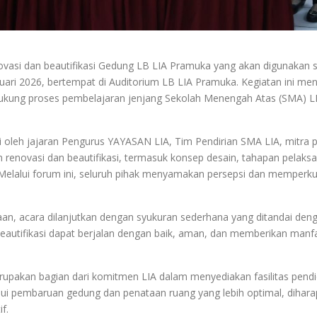
vasi dan beautifikasi Gedung LB LIA Pramuka yang akan digunakan s
nuari 2026, bertempat di Auditorium LB LIA Pramuka.
Kegiatan ini me
ukung proses pembelajaran jenjang Sekolah Menengah Atas (SMA) LI
ri oleh jajaran Pengurus YAYASAN LIA, Tim Pendirian SMA LIA, mitra 
n renovasi dan beautifikasi, termasuk konsep desain, tahapan pela
 Melalui forum ini, seluruh pihak menyamakan persepsi dan memperku
rjaan, acara dilanjutkan dengan syukuran sederhana yang ditandai 
eautifikasi dapat berjalan dengan baik, aman, dan memberikan manfaa
pakan bagian dari komitmen LIA dalam menyediakan fasilitas pendidi
ui pembaruan gedung dan penataan ruang yang lebih optimal, dihar
f.