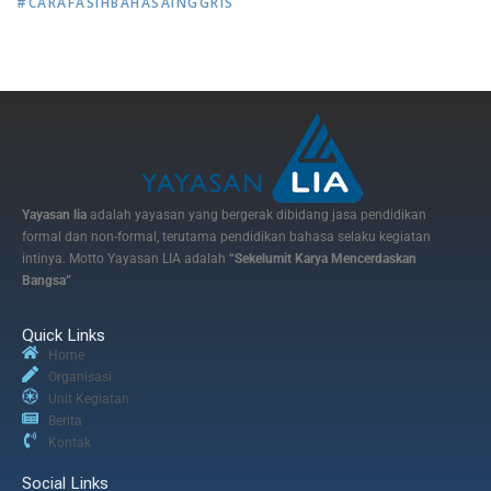
#CARAFASIHBAHASAINGGRIS
Yayasan lia
adalah yayasan yang bergerak dibidang jasa pendidikan
formal dan non-formal, terutama pendidikan bahasa selaku kegiatan
intinya. Motto Yayasan LIA adalah
“Sekelumit Karya Mencerdaskan
Bangsa”
Quick Links
Home
Organisasi
Unit Kegiatan
Berita
Kontak
Social Links