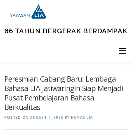
66 TAHUN BERGERAK BERDAMPAK
Menu
BERANDA
TENTANG KAMI
UNIT KEGIATAN
Peresmian Cabang Baru: Lembaga
Bahasa LIA Jatiwaringin Siap Menjadi
Pusat Pembelajaran Bahasa
GALLERY
BERITA
KONTAK
Berkualitas
POSTED ON
AUGUST 4, 2025
BY
HUMAS LIA