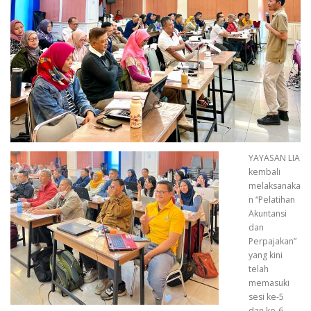
YAYASAN LIA
kembali
melaksanaka
n “Pelatihan
Akuntansi
dan
Perpajakan”
yang kini
telah
memasuki
sesi ke-5
dan ke-6,