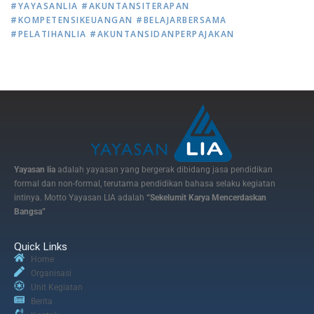
#YAYASANLIA #AKUNTANSITERAPAN
#KOMPETENSIKEUANGAN #BELAJARBERSAMA
#PELATIHANLIA #AKUNTANSIDANPERPAJAKAN
Yayasan lia
adalah yayasan yang bergerak dibidang jasa pendidikan
formal dan non-formal, terutama pendidikan bahasa selaku kegiatan
intinya. Motto Yayasan LIA adalah
“Sekelumit Karya Mencerdaskan
Bangsa”
Quick Links
Home
Organisasi
Unit Kegiatan
Berita