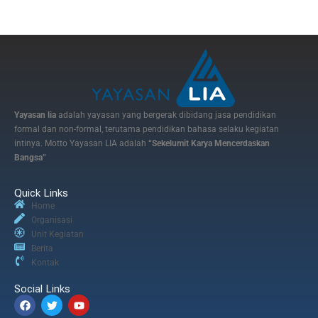
Yayasan lia
adalah yayasan yang bergerak dibidang jasa pendidikan
formal dan non-formal, terutama pendidikan bahasa selaku kegiatan
intinya. Motto Yayasan LIA adalah
“Sekelumit Karya Mencerdaskan
Bangsa”
Quick Links
Home
Organisasi
Unit Kegiatan
Berita
Kontak
Social Links