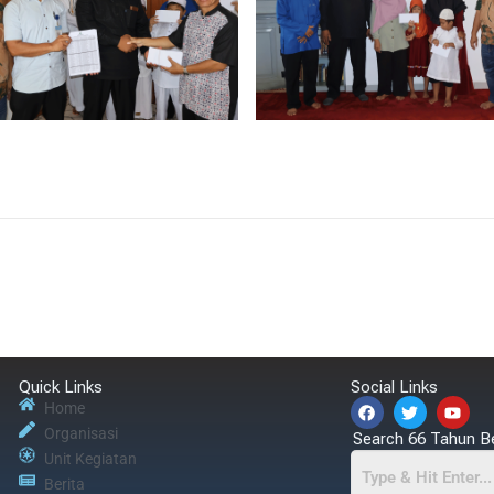
Quick Links
Social Links
Home
Organisasi
Search 66 Tahun B
Unit Kegiatan
Berita