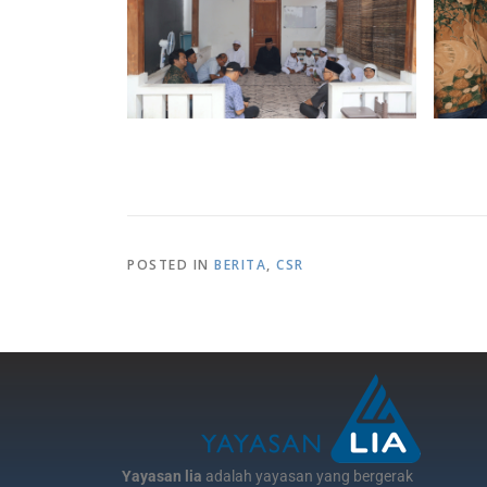
POSTED IN
BERITA
,
CSR
Yayasan lia
adalah yayasan yang bergerak