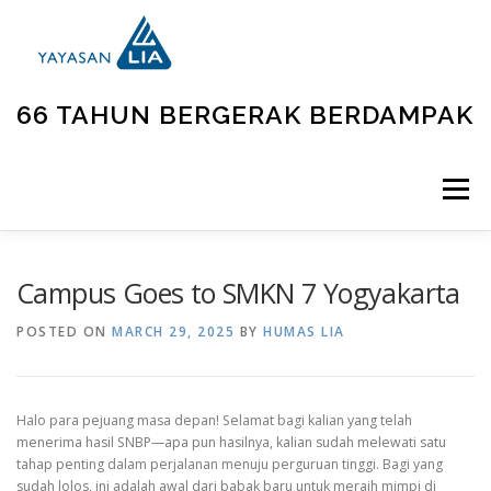
66 TAHUN BERGERAK BERDAMPAK
Menu
BERANDA
TENTANG KAMI
UNIT KEGIATAN
Campus Goes to SMKN 7 Yogyakarta
POSTED ON
MARCH 29, 2025
BY
HUMAS LIA
GALLERY
BERITA
KONTAK
Halo para pejuang masa depan! Selamat bagi kalian yang telah
menerima hasil SNBP—apa pun hasilnya, kalian sudah melewati satu
tahap penting dalam perjalanan menuju perguruan tinggi. Bagi yang
sudah lolos, ini adalah awal dari babak baru untuk meraih mimpi di