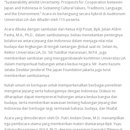
“Sustainability amidst Uncertainty: Prospects for Cooperation between
Japan and Indonesia in Sustaining Cultural Values, Traditions, Language,
and the Environment.” Acara ini berlangsung secara hybrid di Auditorium
Universitas LIA dan dihadiri oleh 115 peserta.
Acara dibuka dengan sambutan dari Ketua ASJI Pusat, Bpk. Julian Aldrin
Pasha, M.A., Ph.D., dalam sambutannya, beliau menekankan pentingnya
kolaborasi antara Jepang dan Indonesia dalam menjaga nilai-nilai
budaya dan lingkungan di tengah tantangan global saat ini. Selain itu,
Rektor Universitas LIA, Dr. Siti Yulidhar Harunasari, M.Pd., juga
memberikan sambutan yang menggarisbawahi komitmen Universitas LIA
dalam memperkuat hubungan antara kedua negara. Mr. Inami Kazumi
selaku Direktur Jenderal The Japan Foundation Jakarta juga turut
memberikan sambutannya.
Kuliah umum ini bertujuan untuk memperkenalkan berbagai penelitian
mengenai Jepang serta hubungannya dengan Indonesia. Diskusi ini
diharapkan dapat mempererat hubungan antara kedua bangsa dan
budaya, serta memberikan wawasan tentang hubungan Jepang dan
Indonesia dari berbagai segi, termasuk bahasa, budaya, dan filsafat.
Acara yang dimoderatori oleh Dr. Putri Andam Dewi, M.Si. menampilkan
tiga pembicara utama yang memberikan materi diantaranya Bpk. Yuyu
Yohana Risagarniwa, M.Ed. Ph.D. dengan presentasi berjudul “Menyoal