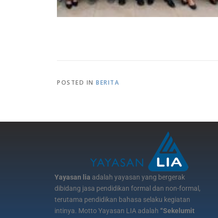
POSTED IN
BERITA
Yayasan lia
adalah yayasan yang bergerak
dibidang jasa pendidikan formal dan non-formal,
terutama pendidikan bahasa selaku kegiatan
intinya. Motto Yayasan LIA adalah
“Sekelumit