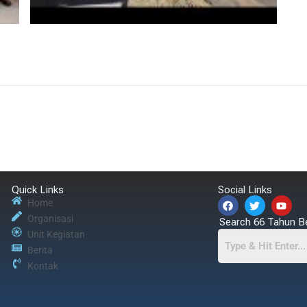
Quick Links
Social Links
Home
Organisasi
Search 66 Tahun B
Unit Kegiatan
Berita
Kontak