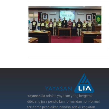
Yayasan lia
adalah yayasan yang bergerak
dibidang jasa pendidikan formal dan non-formal,
terutama pendidikan bahasa selaku kegiatan