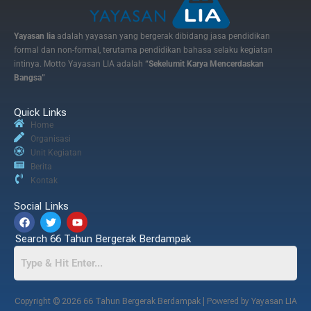
Yayasan lia
adalah yayasan yang bergerak dibidang jasa pendidikan
formal dan non-formal, terutama pendidikan bahasa selaku kegiatan
intinya. Motto Yayasan LIA adalah
“Sekelumit Karya Mencerdaskan
Bangsa”
Quick Links
Home
Organisasi
Unit Kegiatan
Berita
Kontak
Social Links
Search 66 Tahun Bergerak Berdampak
Copyright © 2026 66 Tahun Bergerak Berdampak | Powered by Yayasan LIA