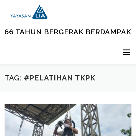
66 TAHUN BERGERAK BERDAMPAK
Menu
BERANDA
TENTANG KAMI
UNIT KEGIATAN
TAG:
#PELATIHAN TKPK
GALLERY
BERITA
KONTAK