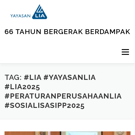
66 TAHUN BERGERAK BERDAMPAK
Menu
BERANDA
TENTANG KAMI
UNIT KEGIATAN
TAG:
#LIA #YAYASANLIA
#LIA2025
#PERATURANPERUSAHAANLIA
GALLERY
BERITA
KONTAK
#SOSIALISASIPP2025