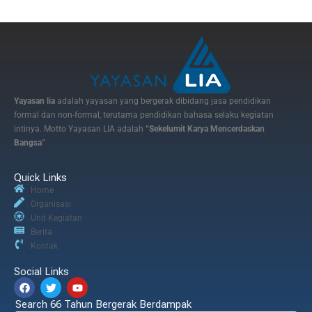
Yayasan lia
adalah yayasan yang bergerak dibidang jasa pendidikan
formal dan non-formal, terutama pendidikan bahasa selaku kegiatan
intinya. Motto Yayasan LIA adalah
“Sekelumit Karya Mencerdaskan
Bangsa”
Quick Links
Home
Organisasi
Unit Kegiatan
Berita
Kontak
Social Links
Search 66 Tahun Bergerak Berdampak